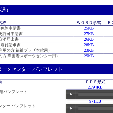
共通）
名称
ＷＯＲＤ形式
Ｅ
用料免除申請書
25KB
変更許可申請書
27KB
用取消届出書
26KB
用料還付請求書
28KB
初利用の方 福祉プラザ本館用）
23KB
用の方 障害者スポーツセンター用）
25KB
ーツセンター パンフレット
称
ＰＤＦ形式
2,794KB
 本館パンフレット
971KB
センター パンフレット