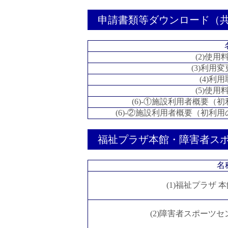
申請書類等ダウンロード（
(2)使
(3)利用
(4)利
(5)使
(6)-①施設利用者概要（
(6)-②施設利用者概要（初利
福祉プラザ本館・障害者スポ
名
(1)福祉プラザ
(2)障害者スポーツ